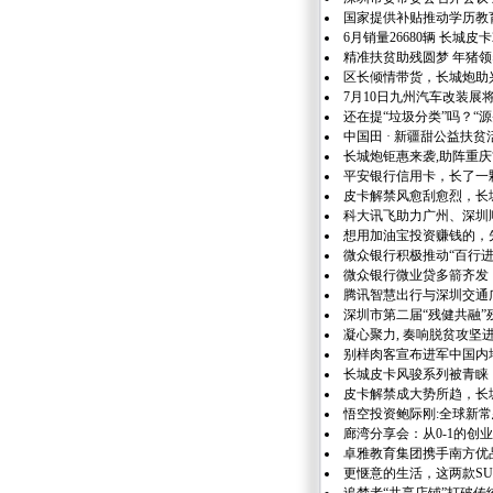
国家提供补贴推动学历教
6月销量26680辆 长城皮
精准扶贫助残圆梦 年猪
区长倾情带货，长城炮助兴
7月10日九州汽车改装展
还在提“垃圾分类”吗？“
中国田 · 新疆甜公益扶
长城炮钜惠来袭,助阵重庆“
平安银行信用卡，长了一颗
皮卡解禁风愈刮愈烈，长
科大讯飞助力广州、深圳
想用加油宝投资赚钱的，
微众银行积极推动“百行
微众银行微业贷多箭齐发
腾讯智慧出行与深圳交通
深圳市第二届“残健共融
凝心聚力, 奏响脱贫攻坚
别样肉客宣布进军中国内
长城皮卡风骏系列被青睐
皮卡解禁成大势所趋，长
悟空投资鲍际刚:全球新
廊湾分享会：从0-1的创
卓雅教育集团携手南方优
更惬意的生活，这两款S