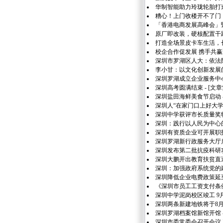
华制智能助力玲珑轮胎打
糟心！上门收楼开不了门
「香港电商发展高峰会」
原厂即改装，硬核配置干
打造全场景皮卡车生活，
校企合作促发展 携手共
深圳市罗湖区人大：依法阳
李小甘：以文化创新发展
深圳罗湖成立企业服务中
深圳高考圆满结束
- [文
深圳盐田海鲜美食节启动
深圳人“在家门口上好大学
深圳中学获评市长质量奖
深圳：践行以人民为中心
深圳有资质企业可开展职
深圳罗湖新行政服务大厅
深圳发布第二批抗疫科研
深圳大鹏开出教育扶贫直
深圳：加强政府系统党的
深圳降低企业电费政策延
《深圳市员工工资支付条
深圳中学泥岗校区竣工 9
深圳两条新建地铁将于8
深圳罗湖档案馆新馆开馆
深圳市委常委会召开会议