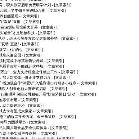
育，职大教育启动免费助学计划
- [文章索引]
卡2020上半年销售突破9.5万辆
- [文章索引]
领养智能呈现
- [文章索引]
“双晒”直播
- [文章索引]
将在深圳新展馆盛大开幕
- [文章索引]
源头减量”才是硬核科技
- [文章索引]
贫活动，斑马会员多方式促进疆果外销
- [文章索引]
双晒”直播!
- [文章索引]
“Z世代”的心
- [文章索引]
城炮火遍全国
- [文章索引]
顺利完成中考英语听说考试
- [文章索引]
先看看你能不能跳开这些坑
- [文章索引]
进万企”，全力支持稳企业保就业工作
- [文章索引]
，加大对实体小微企业支持力度
- [文章索引]
广播加强合作“深爱听”入驻腾讯出行服务小程序
- [文章索引]
”残疾人创业创新大赛正式启动
- [文章索引]
进行曲 鼎和保险公司积极开展“扶贫济困日”活动
- [文章索引]
地零售市场
- [文章索引]
，助力提速经济
- [文章索引]
城皮卡有望成大赢家
- [文章索引]
常态下的股票投资方案—金三角策略
- [文章索引]
业领导力圆满举办
- [文章索引]
品共商共建食品安全供应体系
- [文章索引]
UV给了务实派更多选择
- [文章索引]