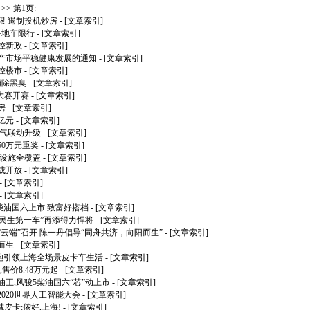
>> 第1页:
限 遏制投机炒房
- [文章索引]
外地车限行
- [文章索引]
控新政
- [文章索引]
产市场平稳健康发展的通知
- [文章索引]
控楼市
- [文章索引]
消除黑臭
- [文章索引]
”大赛开赛
- [文章索引]
房
- [文章索引]
亿元
- [文章索引]
电气联动升级
- [文章索引]
0万元重奖
- [文章索引]
础设施全覆盖
- [文章索引]
成开放
- [文章索引]
- [文章索引]
- [文章索引]
柴油国六上市 致富好搭档
- [文章索引]
国民生第一车”再添得力悍将
- [文章索引]
“云端”召开 陈一丹倡导“同舟共济，向阳而生”
- [文章索引]
而生
- [文章索引]
城炮引领上海全场景皮卡车生活
- [文章索引]
售价8.48万元起
- [文章索引]
节油王,风骏5柴油国六“芯”动上市
- [文章索引]
020世界人工智能大会
- [文章索引]
城皮卡:侬好,上海!
- [文章索引]