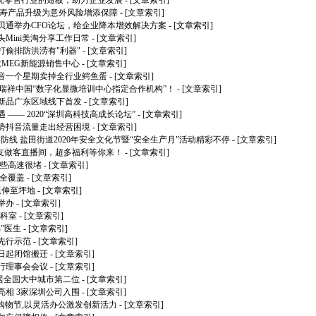
传统零售行业的短板，助力企业发展
- [文章索引]
人寿产品升级为意外风险增添保障
- [文章索引]
贝通举办CFO论坛，给企业降本增效解决方案
- [文章索引]
Mini美淘分享工作日常
- [文章索引]
打偷排防洪涝有"利器"
- [文章索引]
MEG新能源销售中心
- [文章索引]
抖音一个星期卖掉全行业鳄鱼蛋
- [文章索引]
瑞祥中国“数字化显微培训中心指定合作机构”！
- [文章索引]
新品广东区域线下首发
- [文章索引]
—— 2020“深圳高科技高成长论坛”
- [文章索引]
势抖音流量走出经营困境
- [文章索引]
牢防线 盐田街道2020年安全文化节暨“安全生产月”活动精彩不停
- [文章索引]
星好友做客直播间，超多福利等你来！
- [文章索引]
这些高速很堵
- [文章索引]
络全覆盖
- [文章索引]
延伸至坪地
- [文章索引]
举办
- [文章索引]
学科室
- [文章索引]
”医生
- [文章索引]
先行示范
- [文章索引]
日起闭馆搬迁
- [文章索引]
行理事会会议
- [文章索引]
 居全国大中城市第二位
- [文章索引]
相 3家深圳公司入围
- [文章索引]
年中购物节,以灵活办公激发创新活力
- [文章索引]