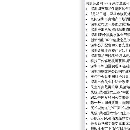
深圳经济网
>> 全站文章索引 
深圳调整商品住房限购年
7月23日起，深圳市恢复
九问深圳市房地产市场调
深圳发布进一步促进房地
深圳推出八项措施精准调
深圳159个黑臭水体全部
创新南山2020“创业之星
深圳公开配售1850套安居
深圳金融业总资产逾15万
深圳商品房转移登记 水
科技工作够硬核可获深圳5
深圳市坪山区实现5G基
深圳地铁文体公园明年建
王伟中会见中国科协领导
深圳出台失业补助金政策
民生车典范再升级 风骏5
风骏5柴油国六上市 “中
2020中国互联网公益峰会
陈一丹：同舟共济，向阳
买长城炮送“沪C”牌 长
风骏5柴油国六“芯”动上市,
8.48万元起,强动力绿静
云天励飞郑文先受邀出席2
新购皮卡可上“沪C”牌!长