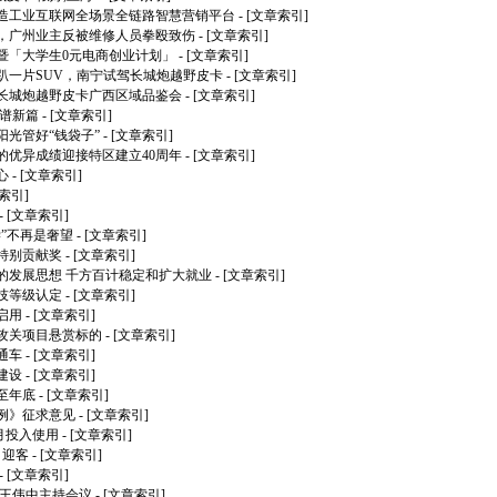
造工业互联网全场景全链路智慧营销平台
- [文章索引]
，广州业主反被维修人员拳殴致伤
- [文章索引]
暨「大学生0元电商创业计划」
- [文章索引]
趴一片SUV，南宁试驾长城炮越野皮卡
- [文章索引]
长城炮越野皮卡广西区域品鉴会
- [文章索引]
赢谱新篇
- [文章索引]
光管好“钱袋子”
- [文章索引]
的优异成绩迎接特区建立40周年
- [文章索引]
心
- [文章索引]
章索引]
- [文章索引]
”不再是奢望
- [文章索引]
特别贡献奖
- [文章索引]
的发展思想 千方百计稳定和扩大就业
- [文章索引]
技等级认定
- [文章索引]
启用
- [文章索引]
攻关项目悬赏标的
- [文章索引]
通车
- [文章索引]
建设
- [文章索引]
至年底
- [文章索引]
例》征求意见
- [文章索引]
月投入使用
- [文章索引]
月迎客
- [文章索引]
- [文章索引]
 王伟中主持会议
- [文章索引]