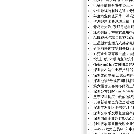
追梦者“共享店铺”打破
电梯事故偶有发生 珠江
企业融钱与省钱之道：分
年度商业价值买手，洋码头
罗湖智慧水务系统上线，
青岛最大汽贸城7月起扩建
逆势突围，90后女生用
品牌资讯|尔睦口腔成为汉
三星创新生活方式类家电
企业的快速转型和寻找机遇 
东莞企业家齐聚一堂，借
“线上+线下”联动宣传筑
仙姆SamChak首邀明
深圳发布端午出行指引 
深圳龙岗率先实现5G网
深圳地铁3号线四期计划
第六届侨交会将移师线上
深圳公布119个“王牌”医
坚守深圳抗疫一线的“候鸟
以创新引领全方位全过程
深圳市罗湖区图书馆7月1
深圳交响乐发展基金会举
深圳国高企业超17000家
创业板改革首批受理企业亮
WeWork助力会员618