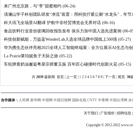
·
来广州北京路，与“李”甜蜜相约
(06-24)
·
清澜山学子科创团队研发“净流”装置：用科技拧紧公厕“水龙头”，年节水
·
科大讯飞全场景AI翻译 护航中非经贸博览会无界对话
(06-16)
·
食品饮料行业首份玻璃回收报告发布 保乐力加中国入选先进案例
(06-0
·
科技创新赋能，万益蓝WonderLab入选全球品牌中国线上500强
(05-27)
·
华为携生态伙伴亮相2025全球人工智能终端展：全方位展示AI生态与
·
La Prairie莱珀妮鱼子天际之旅
(05-22)
·
车轮牌黄奶油邂逅粤菜宗师董玉振 百年匠心碰撞时代创新火花
(05-15)
共
2039
篇新闻 首页 | 上一页 |
1
2
3
4
5
6
7
8
9
|
下一页
|
尾页
30
合作媒体：
人民网 新华网 中国网 中国日报网 国际在线 CNTV 中青网 中国台湾网 央
关于我们
|
广告报价
|
招聘信息
Copyright © 2012-2022 www