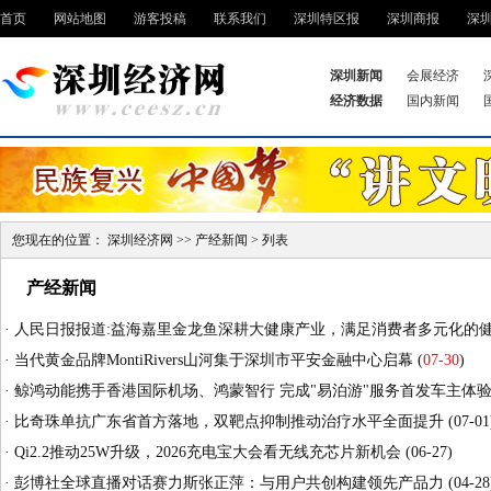
首页
网站地图
游客投稿
联系我们
深圳特区报
深圳商报
深
深圳新闻
会展经济
经济数据
国内新闻
您现在的位置：
深圳经济网
>>
产经新闻
> 列表
产经新闻
·
人民日报报道:益海嘉里金龙鱼深耕大健康产业，满足消费者多元化的
·
当代黄金品牌MontiRivers山河集于深圳市平安金融中心启幕
(
07-30
)
·
鲸鸿动能携手香港国际机场、鸿蒙智行 完成"易泊游"服务首发车主体
·
比奇珠单抗广东省首方落地，双靶点抑制推动治疗水平全面提升
(07-01
·
Qi2.2推动25W升级，2026充电宝大会看无线充芯片新机会
(06-27)
·
彭博社全球直播对话赛力斯张正萍：与用户共创构建领先产品力
(04-28