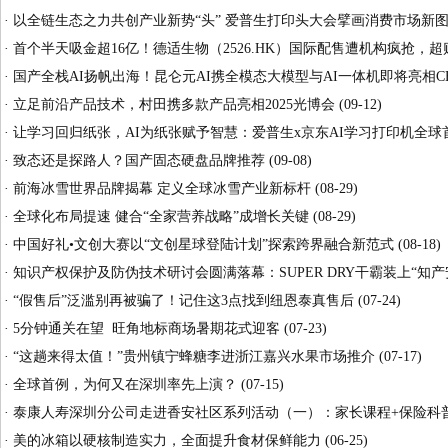
·
以全链生态之力共创产业新势“头” 爱普生打印头大会擘画消费市场新
·
首个半天吸金超16亿！德适生物（2526.HK）国际配售遭机构疯抢，超
·
国产全栈AI扬帆出海！昆仑元AI携全模态大模型与AI一体机即将亮相C
·
立足前沿产品技术，村田携多款产品亮相2025光博会
(09-12)
·
让学习回归纸张，AI为纸张赋予智慧：爱普生x京东AI学习打印机全球
·
致态还是探路人？国产固态硬盘品牌推荐
(09-08)
·
前海冰雪世界品牌揭幕 定义全球冰雪产业新标杆
(08-29)
·
全球化布局提速 健合“全家营养战略”成增长关键
(08-29)
·
中国好礼•文创大赛以“文创星球登陆计划”探索跨界融合新范式
(08-18)
·
知识产权保护及防伪技术研讨会圆满落幕：SUPER DRY干霸装上“知产
·
“假售后”泛滥别再被骗了！记住这3点找到纽恩泰真售后
(07-24)
·
5分钟通关在望 旺角地标商场暑期花式迎客
(07-23)
·
“这趟来得太值！”贵州镇宁蜂糖李进浙江嘉兴水果市场推介
(07-17)
·
全球首例，为何又在深圳率先上演？
(07-15)
·
泰康人寿深圳分公司走进香安社区系列活动（一）：家长课程+保险科普
·
美的冰箱以硬核制造实力，全面提升食材保鲜能力
(06-25)