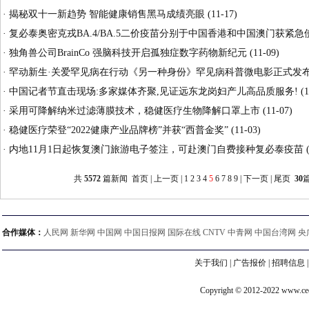
·
揭秘双十一新趋势 智能健康销售黑马成绩亮眼
(11-17)
·
复必泰奥密克戎BA.4/BA.5二价疫苗分别于中国香港和中国澳门获紧
·
独角兽公司BrainCo 强脑科技开启孤独症数字药物新纪元
(11-09)
·
罕动新生·关爱罕见病在行动《另一种身份》罕见病科普微电影正式发
·
中国记者节直击现场:多家媒体齐聚,见证远东龙岗妇产儿高品质服务!
(1
·
采用可降解纳米过滤薄膜技术，稳健医疗生物降解口罩上市
(11-07)
·
稳健医疗荣登“2022健康产业品牌榜”并获“西普金奖”
(11-03)
·
内地11月1日起恢复澳门旅游电子签注，可赴澳门自费接种复必泰疫苗
(
共
5572
篇新闻
首页
|
上一页
|
1
2
3
4
5
6
7
8
9
|
下一页
|
尾页
30
合作媒体：
人民网 新华网 中国网 中国日报网 国际在线 CNTV 中青网 中国台湾网 央
关于我们
|
广告报价
|
招聘信息
Copyright © 2012-2022 www