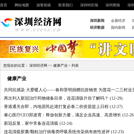
首页
网站地图
游客投稿
联系我们
深圳特区报
深圳商报
深
深圳新闻
会展经济
经济数据
国内新闻
您现在的位置：
深圳经济网
>>
健康产业
> 列表
健康产业
·
共同抗感染 大爱暖人心——春和景明捐赠抗疫物资 为莲花一二三村业
·
再次列入新冠治疗药物储备目录，连花清咳片你了解吗？
(12-29)
·
香港通关在即，内地居民赴港打复必泰二价疫苗提上日程
(12-27)
·
睿心医疗CEO郑凌霄：释放创新力量，满足企业高速、高质增长
(12-26
·
新冠反复，家中常备连花清瘟
(12-24)
·
连花清瘟胶囊/颗粒治疗病毒类呼吸系统传染病有效性述评
(12-23)