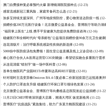
·
澳门自费接种复必泰预约火爆 新增镜湖医院接种点
(12-23)
·
感冒流感新冠三重风险，家庭常备药怎么选
(12-21)
·
加多宝持续支援深圳、广州等地疫情防控，爱心物资送达防疫一线
(12-
·
捐赠价值200万元医疗设备！北京微爱公益基金会、普博医疗等助力湖
·
“福田掌上医生”上线 携手平安健康为您提供免费防疫咨询
(12-16)
·
稳健医疗和全棉时代向“母亲邮包”公益项目捐赠价值90余万元卫生健
·
连花清咳片：治疗呼吸系统感染性疾病的新选择
(12-09)
·
5000份中医防疫汤包免费领！固生堂公益直播及线上义诊启动
(12-09)
·
睿心医疗合伙人&首席运营官COO刘晓扬：希望切实吻合多重医疗需求
·
从连花清瘟“错别字”做一场中医科普
(12-06)
·
首单生物医药产业园REITs华夏和达高科REIT获批
(12-01)
·
针对现时主流变异株Omicron BA.4-5复必泰二价新冠疫苗已运抵港澳
·
个人防护口罩改良升级 稳健医疗环保口罩引领绿色发展
(11-24)
·
北京微爱公益基金会、普博医疗等向桑植县总医院发起公益捐赠
(11-22
·
11月23日CMEF即将深圳盛大启幕，潮涌大湾区 纵览新格局
(11-22)
·
普博医疗“抗疫战队”紧急集结，助力广东某方舱医院建设
(11-21)